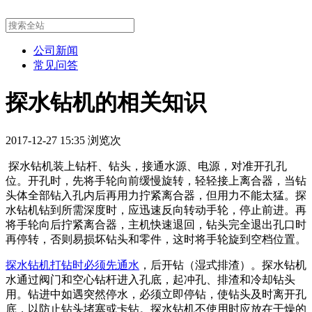
公司新闻
常见问答
探水钻机的相关知识
2017-12-27 15:35 浏览
次
探水钻机装上钻杆、钻头，接通水源、电源，对准开孔孔
位。开孔时，先将手轮向前缓慢旋转，轻轻接上离合器，当钻
头体全部钻入孔内后再用力拧紧离合器，但用力不能太猛。探
水钻机钻到所需深度时，应迅速反向转动手轮，停止前进。再
将手轮向后拧紧离合器，主机快速退回，钻头完全退出孔口时
再停转，否则易损坏钻头和零件，这时将手轮旋到空档位置。
探水钻机打钻时必须先通水
，后开钻（湿式排渣）。探水钻机
水通过阀门和空心钻杆进入孔底，起冲孔、排渣和冷却钻头
用。钻进中如遇突然停水，必须立即停钻，使钻头及时离开孔
底，以防止钻头堵塞或卡钻。探水钻机不使用时应放在干燥的